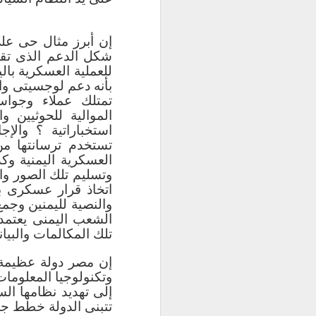
الاصطناعي، المعلو
الروبوتات، شبكا
إن أبرز مثال حى على
الحاسب، هندسة ا
شكل الدعم الذى تقدم
الحوسبة العلمية، 
للعملية العسكرية با
13 قسم وبرنامج.
بأنه دعم لوجسيتى وا
والعالمية.
تمتلك عملاء وجواس
الموالية للحوثيين 
وهذا الانتشار ال
استخباراتية ؟ والإجا
على السوق والصن
تستخدم ترسانتها من
المتخصصين المح
العسكرية اليمنية وك
الحوسبة المختل
وتسليم تلك الصور وا
الذكاء الاصطناع
اتخاذ قرار عسكرى ب
والأمن السيبراني، 
والنصية لليمنين وجم
الرأسي سوف ي
الشعب اليمنى يعتمد
التخصصات المشاب
تلك المكالمات والبيا
مثل هندسة الحا
الاتصالات وكذلك 
إن مصر دولة عظيمة 
بكليات العلوم وا
وتكنولوجيا المعلومات 
التخصصات تعتم
إلى تهديد نظامها ال
اساسيات الحو
تتبنى الدولة خطط جدي