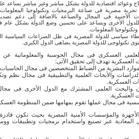
باح وعوائد اقتصادية للدولة بشكل مباشر وغير مباشر يساعد عل
 لكل طلبة كلية الحاسبات والمعلومات وطلاب الثانوية
 تجربة مصرية فى صناعة البرمجيات وتكنولوجيا المعلوم
ية الحاسبات والمعلومات بضرورة تركيزهم على د
ات الأجنبية فى المجال والصناعة بالاضافة إلى دعم تصدي
للدول الأخرى ويساعد على تحسين وضع الدولة بشكل عام ف
وكذلك دراسة كافة المواد الدراسية بالكلية في علوم ا
وتكنولوجيا المعلومات.
هي الأساس الأكاديمي والمهني للخريج فعلي سبيل ا
طاء سياسى للدولة المصرية فى ظل الصراعات السياسية الدو
رتكز على ثلاثة علوم وهي الرياضيات والإحصاء وعلوم 
ى تكنولوجى للدولة المصرية يضاهى الدول الكبرى.
سها بالكلية.
علمى العسكرى فى مجال الحوسبة والمعلوماتية عن ط
ن الصناعة والسوق يتجهان للمهنية ومن ثم سيز
 العسكرية تهدف إلى تحقيق الآتى:
لهواة أو المنتسبين للمجال أو حتى أصحاب الدراسات
وارد البشرية من الضباط المتخصصين فى مجال الحاسبات 
ية.
لدراسات والأبحاث العلمية والتطبيقية فى مجال نظم وتك
ات العسكرية.
تفوق حاسبات
ون والبحث العلمى المشترك مع الدول الأخرى فى مجال
جيداً ومستويات العمالة فيه، فقد أظهرت كافة النتا
ت العسكرية.
ى خريجين كلية الحاسبات والمعلومات محلياً وإقليمي
ية فى مجال عملها تقوم بمهامها ضمن المنظومة العسكر
ب على كافة نظرائهم من العاملين في صناعة تكنول
بب جودة ومهنية خريجي الكلية العالية بالمقارنة بنظر
لأجهزة والمؤسسات الأمنية المصرية بحيث تكون قاد
ل المعادية عبر تصنيع واستخدام برمجيات وتطبيقات ووس
خريجو كلية الحاسبات والمعلومات نجحوا في تثبيت
 لهم سمعة واسم في السوق المحلي والخارجي. وهذ
متوسط والبعيد في قيادتهم للصناعة والسوق المحل