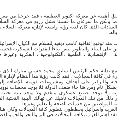
اصطناعي مثل جامعة كفر الشيخ وجاري إنشاء كلية ا
لوم البيانات مثل جامعة الإسكندرية.
تقل أهمية عن معركة أكتوبر العظيمة ، فقد خرجنا من معرك
تكنولوجيا المعلومات مثل جامعة 6 أكتوبر.
يماً ولكن ما سرعان ما فشلنا فشل زريع فى معركة السلام
ب مثل جامعة النهضة.
السادات الذى كان لدية رؤية واسعة لإدارة معركة السلام و
لمعلومات مثل جامعة مصر الدولية للعلوم والتكنولوجيا.
له.
ات الكلية الا أن كل هذه الكليات هي كليات لها نف
تين على البناء والتطوير ليس بناءاً للقدرات العسكرية فحسب 
مي والمخرجات الأكاديمية والمهنية وتتبع قط
 ، الإقتصادية ، العلمية ،التكنولوجية ، الفكرية وغيرها 
جلس الأعلى للجامعات ومعتمده منه ولها نفس المعادلة
مع بداية حكم الرئيس السابق محمد حسني مبارك الذى صن
ة فى كافة المجالات ، فقد كانت رؤية هذا النظام لإدارة البل
ة والتركيز على أهداف ومشروعات قومية بالإضافة إلى
 الذكاء الاصطناعي وكلية الحاسبات وعلوم البيانات 
ة بشكل تام ومن هنا جاء ضعف الدولة فلا يوجد محطات نووية
لحاسبات والمعلومات مثل كلية الهندسة التي لها ك
ية ولا يوجد تصنيع عسكرى متقدم ولا يوجد بنية تحتية 
وهندسة البترول والتعدين والهندسة الإلكترونية بمنوف
 ذلك من تلك المجالات ناهيك عن تهالك البنية التحتية الع
ة للمواطنين من خدمات الصحة والتعليم وغيرها.
لغرب واسرائيل يخططون لتطوير كافة المجالات وكان هنا
تغيرات
التي سنستعرضها في هذا المقال حيث أن بعض
قد أهتم الغرب بكافة المجالات فى البر والبحر والجو والفض
، وهي ما يلي: