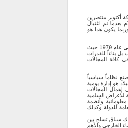
لذكاء الاصطناعي
ة أكتوبر منتصرين
 بعدما تم اغتيال
ربما يكون هذا هو
إن معركة السلام بدأت منذ توقيع اتفاقية كامب ديفيد للسلام مع الكيان الإسرائيلى عام 1979 حيث
س الدرجة العلمية
بل بناءاً للقدرات
اع علوم الحاسب
فى كافة المجالات
 والدرجة العلمية
ع نظاماً سياسياً
اد هو إدارة يومية
 إهمال المجالات
هي إحدى الكليات
 للاغراض السلمية
ليات تخصصية مثل
معلوماتية وأنظمة
.
امة للدولة وكذلك
ك سباق تسلح بين
 هذه المتغيرات
اء الخارجى والأهم