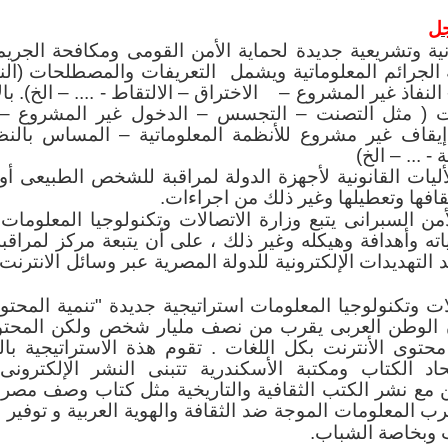
ام كلية الحاسبات
جل
ية وتشريعية جديدة لحماية الأمن القومى ومكافحة الجريمة
ن كلية الحاسبات
الجرائم المعلوماتية ويشمل التعريفات والمصطلحات (الن
تحوذت على كافة
 النفاذ غير المشروع – الاختراق – الالتقاط - .... – الخ). با
بات ( مثل التصنت – التجسس – الدخول غير المشروع –
والمعلوماتية على
صورة لإحدي كليات الحاسبات و
إيقاف غير مشروع للأنظمة المعلوماتية – المساس بالنظا
ي والمهني، كما أن
 - ... – الخ)
ع الأكاديمي والمهني بين كليات العلوم والهندسة وا
ليات القانونية لأجهزة الدولة لمراقبة للشخص الطبيعى أو 
ح الأخيرة حيث أضحت دراسة علوم الحاسب بكليات ا
يقافها وتعطيلها وغير ذلك من اجراءات.
 ثانوية أو هامشية وليست دراسة رئيسية أو تخصصية كم
السبرانى يتبع وزارة الاتصالات وتكنولوجيا المعلومات و
مات.
ه وأهدافة وهيكله وغير ذلك ، على أن يتبعة مركز لمراقبة 
 التهديدات الإلكترونية للدولة المصرية عبر وسائل الانترنت
صراع علي الجودة
كليات الحاسبات والمعلومات بشكل واسع في الج
لات وتكنولوجيا المعلومات استراتيجية جديدة "تنمية المحت
كومية كما ذكرنا سابقاً في طيات هذا المقال، فإن الص
 الوطن العربى يقرب من نصف مليار شخص ولكن المحتو
فترة القادمة لن يكون علي أساس التوسع في إنشا
 3% من محتوى الأنترنت بكل اللغات . تقوم هذة الاستراتيجية 
 في إنشاء أقسام وبرامج جديدة بالكلية، ولكن سي
تحاد الكتاب ومكتبة الأسكندرية تتبنى النشر الإلكترون
 تعزيز جودة خريج الكلية علمياً ومهنياً من خلال توفي
ن مع نشر الكتب الثقافية والتاريخية مثل كتاب وصف مصر .
ل لوائح الكلية بما يتناسب مع اللوائح العالمية وبما يع
 المعلومات الموجة ضد الثقافة والهوية العربية و توفير
مهنية واحترافية، توفير المعامل العامة والتخصصية 
 وبخاصة الشباب.
 أكثر تخصص وكفاءة.