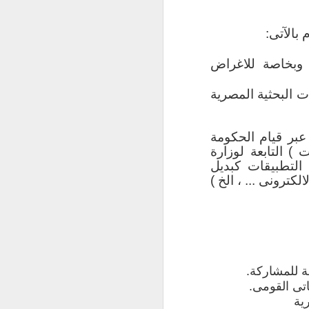
 الكلية وخريجيها
بالآتى:
وبخاصة للاغراض
 أو الهواية، فلم
ت البحثية المصرية
لحوسبة؛ ولم تعد
صناعة حالياً على
لحوسبة السحابية،
 عبر قيام الحكومة
الات تحتاج إلى
) التابعة لوزارة
ة، كما أن تصميم
 التطبيقات كبديل
أهم مكون لأنظمة
كترونى ... ، الخ )
 وروح كافة نظم
لمعلومات سيزداد
السوق الذي يدرس
سية ومتقدمة في
ة للمشاركة.
لبيانات والحوسبة
اتى القومى.
ية