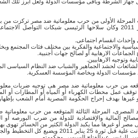
هاز الشرطة وباقى مؤسسات الدولة ولعل أبرز تلك الشعا
شار الأفقي يساعد على تعزيز انتشار الكلية شعبياً 
ذروتها بعد ثورة يناير 2011 وكان سلاحها الرئيسى شبكات التواصل 
ا الانتشار ساعد على تعزيز وجود الكلية مهنياً وأكاديمي
إحداث انقسام اجتماعى.
نتشار الأفقي النوعي
سياسية والاجتماعية والفكرية بين مختلف فئات المجتمع وبخ
بحلول العام الدراسي 2019/2020 أصبح لكلية الحاسبات 
 الجماعات الارهابية أو لصالح جهات أجنبية.
) وهي كلية الذكاء الاصطناعي بجامعة كفر الشيخ 
ابية وتوجيه الارهابيين.
لاصطناعي التي تُعتبر إحدى علوم الحاسبات والمع
لشائعات لحشد الجماهير والشباب ضد النظام السياسى ال
بات وعلوم البيانات وهي كلية متخصصة في علوم البيا
 مؤسسات الدولة وبخاصة المؤسسة العسكرية.
ت والمعلومات الشهيرة فالبيانات هي المادة الخام لل
متوقعه من حرب معلوماتية ضد مصر هى توجيه ضربات معلومات
هذا الانتشار ساعد على تعزيز قوة كلية الحاسبات
توقف عمل محطات الكهرباء أو المياه أو المطارات أو الم
تخصصة (كليات نوعية) مثل كلية الذكاء الاصطناعي ب
 غيرها بهدف إحراج الحكومة المصرية أمام الشعب بإظها
ت بجامعة الإسكندرية.
بعدما يتعافى الاقتصاد المصرى، ‫‏المرحلة الثالثة المتوقعه من حرب 
انتشار الرأسي
صالح المالية والإقتصادية للدولة من ضرب البورصه أو ا
كلية الحاسبات ترتكز علي الأقسام العامة مثل أقس
مصر أو غيرها مما يكبد الدولة الكثير من الخسائر تهوى به
وتكنولوجيا المعلومات؛ بل تم التوسع في الأقسام ا
الإقتصادى وإلى ما كانت علية قبل ثورة 25 يناير 2011 و
لية حيث تم تدشين أقسام جديدة أكثر تخصصاً وه
سي للرئيس عبدالفتاح السيسي وحكومته.