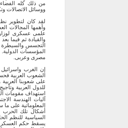
من ذلك كله الفضاء 
ووسائل الاتصالات وتك
المتغير الأول: الا
لقد كان لتطوير نظم 
أضخم الكليات ان
وأهمها المجالات الع
ومعلومات حكومية 
علمى عسكرى لوزارة
بنها، كفر الشيخ، 
والقيادة ثم فيما بعد
بني سويف، المنيا،
التجسس والسيطرة وال
المؤسسات الدولية. ك
مصرى وعربى.
الجامعات الحكومية
إن الغرب واسرائيل 
الشعوب العربية فحس
وهذا بخلاف انتشار
على شعوبنا العربية 
للدول العربية وتأجيج
والتكنولوجيا والنق
استهداف مقومات اللغ
آليات الهندسة الاجت
وهذا الانتشار الك
المعلوماتية على ما 
الجمهورية للقطا
أشكال تلك الحرب ه
المحلي والإقليمي
السياسية للنظم الح
والمعلوماتية لصالح
يسقط حكم العسكر "