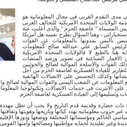
ماتية الطبية، الأمن السيبراني، علوم البيانات، ا
ت الحاسب الآلي؛ هذا بخلاف الأقسام القديمة با
 مدى التقدم الغربى فى مجال المعلوماتية هو
لبرمجيات، نظم المعلومات، تكنولوجيا المعلومات،
ة الولايات المتحدة الأمريكية للتحالف العربى
بحوث العمليات ودعم القرار، ؛ ليصبح اجمالي أقسام 
ليمن المسماة " عاصفة الحزم " والذى أعلنت عنة
 مع العلم أن كافة هذه الأقسام والبرامج لها نظير في ا
ستخباراتى ، وهنا السؤال يطرح نفسه هل أمريكا
يس باليمن يمدونها بالمعلومات عن القوات
والرئيس السابق علي عبدالله صالح كمعلومات
رأسي بلا شك سيؤثر
بة هنا بالطبع لا فالولايات المتحدة الامريكية
اعة من حيث توفير
 الأقمار الصناعية فى تصوير ورصد المنشأت
ترفين في مجالات
ذلك القوات والأسلحة الموالية لصالح والحوثيين
فة والمتقدمة مثل
م
لتقارير للقيادة العسكرية لعاصفة الحزم من أجل
ي وعلوم البيانات
شأنها وكذلك التجسس على الاتصالات الهاتفية
كما أن هذا الانتشار
ع المعلومات عن الشعب اليمنى والقوات الموالية لصالح وال
ساعد على تهميش
 على الانترنت فى خدمات الاتصالات وتكنولوجيا المعلو
هة بكليات الهندسة
نات وتسليمها إلى القيادة العسكرية لعاصفة الحزم.
سب الآلي وهندسة
التخصصات المشابهة
ذات حضارة وقديمة قدم التاريخ ولا يجب أن تظل مهددة 
لتجارة حيث أن هذه
عبر حروب معلوماتية تهدد كيانها وتاريخها وهويتها وثقافتها
د فقط على دراسة
سياسي الحاكم ومؤسساتها المختلفة ووضعها ودورها الإقليم
سبة وليس دراسة
دة وغير تقليدية لحمايه مواطنيها ومصالحها وأمنها القومى 