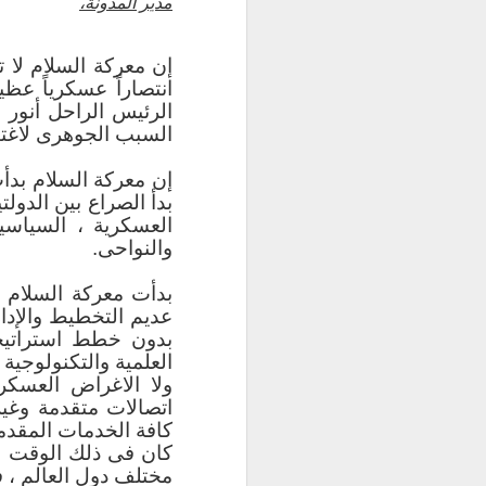
مدير المدونة،
- كلية الذكاء ال
بجامعة المنوفية.
- كلية الحاسبات وع
إن معركة السلام لا 
- كلية علوم الحاسب و
انتصاراً عسكرياً عظ
- كلية علوم الحاس
الرئيس الراحل أنور 
- كلية تكنولوجيا ا
السبب الجوهرى لاغتيا
وبرغم اختلاف مسمي
بدأ الصراع بين الدول
والتخصص الأكادي
العسكرية ، السياسية
والنواحى.
والمعلوماتية بالم
والأكاديمية.
بدأت معركة السلام 
عديم التخطيط والإدار
بدون خطط استراتيجي
مع توضيح أن كلية
العلمية والتكنولوجي
التخصصية لكلية ا
ولا الاغراض العسكر
التخطيط العمراني 
اتصالات متقدمة وغير
كافة الخدمات المقدم
كان فى ذلك الوقت ا
ننتقل الآن إلى
الم
مختلف دول العالم ، ف
محلي والآخر عالمي