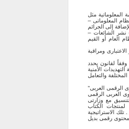
 المعلوماتية مثل
ظام المعلوماتى –
لإضافة إلى الجرائم
 نشر الشائعات –
المعلومات
م العام أو القيم
لتجارة والحاسبات
الاعتبارى ومراقبة
لعلوم والهندسة
ا هو الحال بكلية
فقاً لقانون يحدد
التهديدات الأمنية
 المختلفة والتعامل
امعات المصرية
وى الرقمى العربى"
راع بين الجامعات
ى العربى الرقمى
ء كليات حاسبات
بالتنسيق مع وزارتى
كون الصراع بين
ى لمنتجات الكتاب
ر اعتمادات مالية
 تلك الاستراتيجية
زز الدراسة بالكلية
 محتوى رقمى بديل
المطلوبة، وتوفير