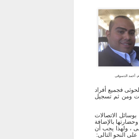
لوسائط المتعددة،
لكلية وهي علوم
 نظم الحاسبات،
وبرامج الكلية هي
لجامعات الإقليمية
. أحمد الدسوقى
حوثى فجميع أفراد
مات ومن ثم تسجيل
بوسائل الاتصالات
 وحضارتها بالإضافة
ى ، ولهذا يجب أن
على النحو التالى: