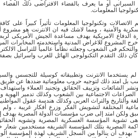
السبرانى أو ما يعرف بالفضاء الافتراضى ذلك الفضاء 
نولوجيا المعلومات.
نتشار الأفقي الكمي
بحلول العام الدراسي 2019/2020 أصبحت كلية الحاسبات
الاتصالات وتكنولوجيا المعلومات تأثيراً كبيراً على كافة
تشاراً في مصر، حيث بدأت الدراسة في واحد وعشر
سكرية والأمنية ، ومما لاشك فيه ان الانترنت هو مشروع
بجامعات القاهرة، عين شمس، حلوان، الإسكندرية، 
 الدفاع الامريكية بهدف مساعدة الجيش الأمريكى لرب
الزقازيق، المنصورة، دمنهور، دمياط، السويس، قناة
 خرج المشروع للاغراض المدنية واستخدمته المخابرات المر
 سوهاج، قنا، وأسيوط.
تحكم فى الشعوب وجعلته نظاماً عالمياً للتراسل الالكتر
ان ذلك التقدم التكنولوجى الهائل للغرب واسرائيل بصفة
وفي العام الدراسي القادم 2020/2021 سيدخل الخدمة ع
 أصبح بها كلية للحاسبات والمعلومات.
لم يستخدما الانترنت وتطبيقاته كوسيلة للتجسس والس
ب بل امتد ذلك لتوجيه حروب معلوماتية ضددها عن طري
 كليات الحاسبات والمعلومات بالجامعات الأجنبية وال
ونشر الشائعات وتزييف الحقائق وتجنيد العملاء واستهداف 
الأمريكية بالقاهرة، الجامعة البريطانية ف
 الصراعات الاجتماعية بين الشعوب وكذلك تدمير الهوية وال
ل البحري، جامعة مصر للعلوم والتكنولوجيا، جامعة النهضة
ة والتاريخ والتراث العربى وكذلك هندسة عقول المواطني
ماعية المختلفة لتشويش الفكر وزرع أفكار غريبة ، ولم
مي له تأثير كبير على توافر المتخصصين كماً وكيفاً 
سبق ولكن امتد إلى ضرب مؤسسات الدولة المصرية بهدف إ
ع الحكومي والقطاع الخاص، كما يوفر المتخصصين ا
ى تشوية المؤسسة العسكرية المصرية وتشويه الحقائق
 والعالمي؛ ويعزز من البحث العلمي في مجال علوم 
اكمة المصرية بتلك المؤسسة الشريفه مستخدمين شعار 
 مصر والعالم.
 بهدف أن ينالوا من السجل الشريف لهذة المؤسسة ال