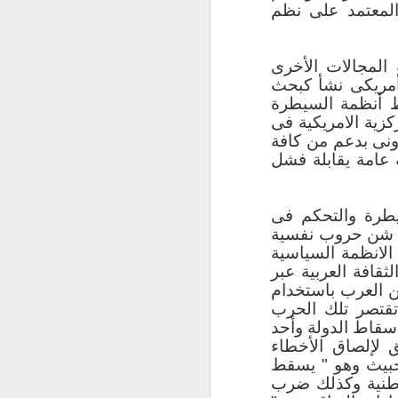
المعتمد على نظم
 والمعلومات هي واحدة من
 المجالات الأخرى
ين كلية حاسبات
 أمريكى نشأ كبحث
المنوفية، طنطا،
ط أنظمة السيطرة
 السويس، الفيوم،
كزية الامريكية فى
ونى بدعم من كافة
 عامة يقابلة فشل
دد ثلاث كليات حاسبات جديدة
بجامعات مطروح، مدينة السادات، وقنا فرع البحر الأحمر. وهو ما يعني ان حوالي 95% من
يطرة والتحكم فى
ق شن حروب نفسية
خاصة مثل الجامعة
الانظمة السياسية
ي مصر، جامعة 6 أكتوبر، الأكاديمية العربية للعلوم
ثقافة العربية عبر
 ... الخ.
ن العرب باستخدام
 تقتصر تلك الحرب
في مختلف محافظات
سقاط الدولة وأحد
لمحترفين للسوق
 لإلصاق الأخطاء
وهندسة الحاسبات
خبيث وهو " يسقط
وطنية وكذلك ضرب