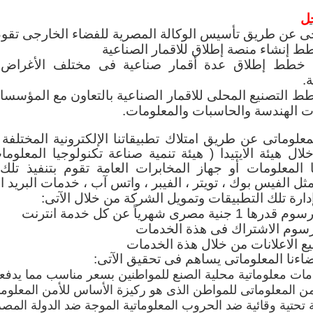
جل
لتنافس القادم بين الجامعات المصرية هو تعزيز جودة
جى عن طريق تأسيس الوكالة المصرية للفضاء الخارجى تقوم 
ة والبحث العلمي.
ط إنشاء منصة إطلاق للاقمار الصناعية
ذ خطط إطلاق عدة أقمار صناعية فى مختلف الأغراض 
صناعة تتجه للمهنية
.
جيا المعلومات والاتصالات إلى المهنية وليس العشوائية
طط التصنيع المحلى للاقمار الصناعية بالتعاون مع المؤسسا
ة علي الهواه أو أصحاب المهارات الأساسية في ا
ت الهندسة والحاسبات والمعلومات.
 انتاج التطبيقات والأنظمة البدائية، ولكن ترتكز ال
صطناعي، وعلوم وتحليلات البيانات، وانترنت الأشياء، ا
معلوماتى عن طريق امتلاك تطبيقاتنا الإلكترونية المختلفة
برمجيات، واتصالات المعلومات؛ وكل هذه المج
 هيئة الايتيدا ( هيئة تنمية صناعة تكنولوجيا المعلومات 
اسة أكاديمية متعمقة في علوم الحاسب والمعلوماتي
ا المعلومات أو جهاز المخابرات العامة تقوم بتنفيذ تلك
 هو أساس الصناعة حالياً حيث أن البرمجيات هي 
مثل الفيس بوك ، تويتر ، الفيبر ، واتس آب ، خدمات البريد الال
سبات وتكنولوجيا المعلومات، فالبرمجيات هي قلب
دارة تلك التطبيقات وتمويل الشركة من خلال الآتى:
لرقمية.
نية مصرى شهرياً عن كل خدمة انترنت
سوم الاشتراك فى هذة الخدمات
والسوق يتجهان للمهنية، فإن خريج كلية الحاسبات وا
ع الاعلانات من خلال هذة الخدمات
مستقبل القريب والبعيد حيث أنه المهني الوحيد في 
ضاءنا المعلوماتى يساهم فى تحقيق الآتى:
الرياضيات والاحصاء وكذلك يدرس علوم حاسب أسا
مات معلوماتية محلية الصنع للمواطنين بسعر مناسب مما يدفع
سالفة الذكر وعلى رأسها الذكاء الاصطناعي وعلوم ا
أمن المعلوماتى للمواطن الذى هو ركيزة الأساس للأمن المعلوم
ة تحتية وقائية ضد الحروب المعلوماتية الموجة ضد الدولة المصر