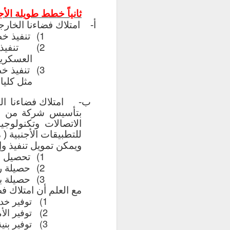
ثانياً خطط طويلة الأ
ويمكن الخلوص أن ا
أ‌-
امتلاك فضاءنا الخار
على مستوي المهني
1)
تنفيذ خط
2)
تنفي
المتغير الخامس: ال
العسكرية
تتجه صناعة تكنولو
3)
تنفيذ خ
تعد تعتمد الصناع
مثل كليا
الصناعة ترتكز علي
مجالات الذكاء الا
ب‌-
امتلاك فضاءنا ال
تصميم وهندسة ال
بتأسيس شركة من خلال
متخصصين لديهم در
الاتصالات وتكنولوجي
وهندسة البرمجيات
للتطبيقات الأجنبية ( 
الاتصالات والحا
ويمكن تمويل تنفيذ وإ
1)
الاتصالات والنظم ا
تحصيل رسوم قدرها 1 ج
2)
حصيلة ر
3)
وحيث أن الصناعة 
حصيلة بي
الطلب عليه في ال
مع العلم أن امتلاك ف
1)
علوم أساسية في 
توفير خد
2)
العلوم والمجالات 
توفير ال
3)
السحابية وغيرها.
توفير بني