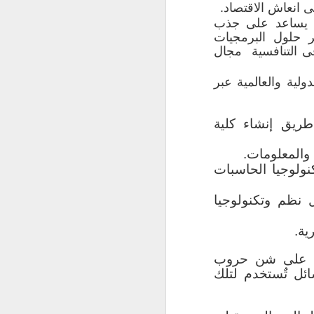
ى انعاش الاقتصاد.
 العامة الراغبين
ات يساعد على جذب
راسة الرياضيات
ر حلول البرمجيات
ى التنافسية مجال
لحاسبات الأساسية
لمثال مجال علوم
لية والعالمية عبر
الحاسب الآلي وكل
ريق إنشاء كلية
داد الطلب على
 العامة في علوم
والمعلومات.
نولوجيا الحاسبات
 نظم وتكنولوجيا
ئج أن هناك تقدم
اً وعالمياً وذلك
ية.
وجيا المعلومات
ائهم.
رة على شن حروب
ائل تٌستخدم لتلك
 أركانهم مهنياً
ا النجاح سينعكس
ي والإقليمي كما