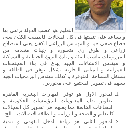
‫التعليم هو عصب الدولة يرتقى بها
و يساعد على تنميتها فى كل المجالات فالطبيب الكفئ يعنى
قطاع صحى جيد و المهندس الزراعى الكفئ يعنى استصلاح
زراعى و طرق رى متطورة و جينات متقدمة من
المزروعات تناسب البيئة و زيادة الثروة الحيوانية و السمكية
و مهندس الانشاءات الجيد يبدع فى بناء المجتمعات
العمرانية و المبانى التجارية بشكل يوفر فى الطاقة و
يستغل المساحة المتوفرة و كذلك مهندس البرمجيات الجيد
يسهم فى تطوير المجتمع على محورين:‬
‫المحور الاول هو توفر المهارات البشرية الماهرة
لتطوير نظم المعلومات للمؤسسات الحكومية و
القطاعات الخاصة مما يسهم فى تطوير كل المجالات
كالتعليم و الصحة و الزراعة و الطاقة الاتصالات... الخ‬
المحور الثانى هو زيادة الدخل القومى و تنمية
الصادرات عن طريق خلق فرص عمل تناسب السوق