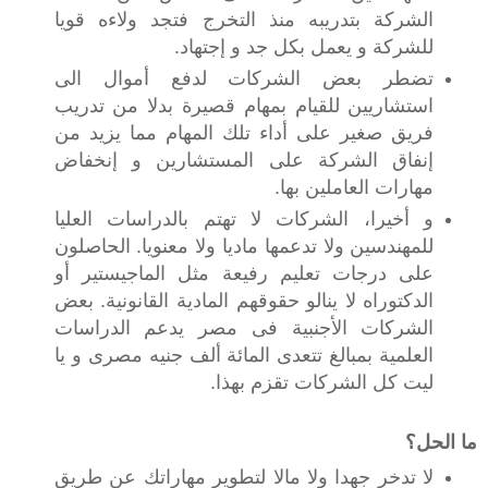
الشركة بتدريبه منذ التخرج فتجد ولاءه قويا
للشركة و يعمل بكل جد و إجتهاد.‬
‫تضطر بعض الشركات لدفع أموال الى
استشاريين للقيام بمهام قصيرة بدلا من تدريب
فريق صغير على أداء تلك المهام مما يزيد من
إنفاق الشركة على المستشارين و إنخفاض
مهارات العاملين بها. ‬
‫و أخيرا، الشركات لا تهتم بالدراسات العليا
للمهندسين ولا تدعمها ماديا ولا معنويا. الحاصلون
على درجات تعليم رفيعة مثل الماجيستير أو
الدكتوراه لا ينالو حقوقهم المادية القانونية. بعض
الشركات الأجنبية فى مصر يدعم الدراسات
العلمية بمبالغ تتعدى المائة ألف جنيه مصرى و يا
ليت كل الشركات تقزم بهذا.‬
ما الحل؟‬
‫لا تدخر جهدا ولا مالا لتطوير مهاراتك عن طريق