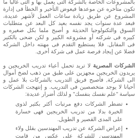
بالمشروعات الخاصة بالشركة التى يعمل بها و التى غالبا ما
تكون متأخره عن موعدها فيعوض التأخير و الخطأ فى إدارة
المشروع عن طريق زيادة ساعات العمل لأشهر عديدة،
فبعد عدة سنوات يجد نفسه بعيد كل البعد عن متطلبات
السوق والتكنولوجيا الحديثة و أصبح ملما بكل صغيره و
كبيره فى شركته أو مشروعه الكبير و لكن ضحى بالكثير
فى المقابل. فلا يستطيع التقدم فى مهنته داخل الشركه
فضلا عن إيجاد فرصة عمل فى شركة أخرى.‬
الشركات المصرية
لا تريد تحمل أعباء تدريب الخريجين و
يريدون الخريجين مجهزين على طبق من ذهب لضخ أموال
الى الشركة, فأصبح فريق التدريب بالشركات بلا عمل و
أحيانا لا يوجد متخصصين فى التدريب. و إنتهجت الشركات
سياسة "علم نفسك بنفسك" و لذلك أضرار عديدة:
‫تضطر الشركات دفع مرتبات أكثر بكثير لذوى
الخبرة بدلا من تدريب الخريجين فهى خسارة
على المدى القصير و الطويل‬.
‫إعراض الشركة عن تدريب المهندسين بقلل ولاء
المهندسين للشركة على عكس من قامت