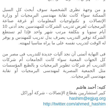
‫و من وجهة نظرى الشخصية سوف أبحث كل السبل
الممكنة سواء كانت نقابة مهندسى البرمجيات أو وزارة
الإتصالات و تكنولوجيات المعلومات أو غرفة صناعة
البرمجيات لفرض تدريب الشركات للمهندسين بحد أدنى 10
أيام سنويا و بتكلفة مرتب شهر واحد فإذا لم تستطع
الشركة توفير التدريب يصرف بدل تدريب للمهندس و يوفر
له الوقت لتدريب نفسه على ما يراه مناسبا لمهنته.‬
‫فى النهاية أتمنى أن نجد آليات جديدة للتدريب فى مصر من
كل الجهات المعنية سواء كانت الجامعات أم شركات
التدريب أم شركات تطوير البرمجيات و بالطبع المؤسسات
مثل الجمعية المصرية لمهندسى البرمجيات أو نقابة
مهندسى البرمجيات.‬
‫كتبه: أحمد هاشم‬
كبير استشاريين بقطاع الإتصالات - شركة أوراكل
‬
hashim@egjug.org
‬
http://twitter.com/ahmed_hashim