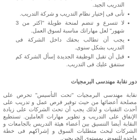
التدريب الجيد.‬
‫تأنى فى إختيار نظام التدريب و شركة التدريب.‬
‫لا تتسرع و تنضم لمنحة طويلة "اكثر من 3
شهور" لعل مهاراتك مناسبة لسوق العمل.‬
‫يجب أن تطالب بحقك داخل الشركة فى
التدريب بشكل سنوى.‬
‫قبل أن تقبل الوظيفة الجديدة إسأل الشركة كم
ستنفق عليك فى التدريب.‬
دور نقابة مهندسى البرمجيات‬
‫نقابة مهندسى البرمجيات "تحت التأسيس" تحرص على
مصلحة أعضائها من حيث توفير فرص عمل و تدريب على
أحدث التقنيات و لذلك يجب أن تحث الشركات على زيادة
الإنفاق على التدريب و تطوير مهارات العاملين. تستطيع
النقابة أيضا التنسيق بين أعضاء هيئة التدريس بالجامعات و
الشركات لبحث متطلبات السوق و إشراكهم فى خطة
واحده للنهوض بمستوى الخريجين.