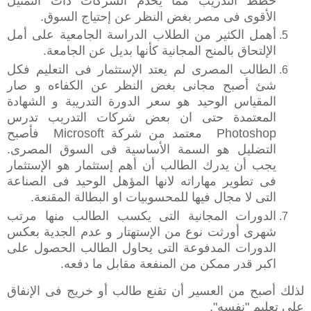
خطط التدريب مما يخدم الشركات ذات التمثيل
الأقوى فى مصر بغض النظر عن إحتياج السوق.‬
‫أهمل الكثير من الطلاب الدراسة الجامعية على أمل
الإلتحاق بالمنح المجانية كأنها بديل عن الجامعة.‬
‫الطالب المصرى لم يعتد الإستثمار فى التعليم فكل
شئ أصبح مجانى بغض النظر عن الكفاءه و صار
المقياس الوحيد هو سعر الدورة التدريبة و الشهادة
المعتمدة حتى ان بعض شركات التدريب تدرس
Photoshop معتمد من شركة Microsoft فأصبح
التضليل هو السمة الأساسية فى السوق المصرى.
يجب أن يدرك الطالب أن أهم إستثمار هو الإستثمار
فى تطوير مهاراته لانها المؤهل الوحيد فى الصناعة
التى لا مجال فيها للمحسوبيات او البطالة المقنعة.‬
‫الدورات المجانية التى يكسب الطالب منها مرتب
شهرى أورثت نوع من الإستهتار و عدم الجدية بعكس
الدورات المدفوعة التى يحاول الطالب الحصول على
اكبر قدر ممكن من المنفعة مقابل ما دفعه.‬
‫لذلك أصبح من العسير أن تقنع طالب أو خريج فى الإنفاق
على تعليم "نفسه". ‬