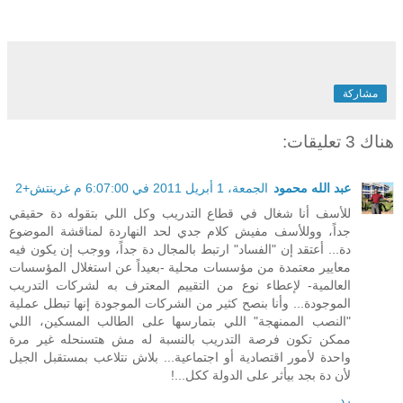
مشاركة
هناك 3 تعليقات:
عبد الله محمود
الجمعة، 1 أبريل 2011 في 6:07:00 م غرينتش+2
للأسف أنا شغال في قطاع التدريب وكل اللي بتقوله دة حقيقي
جداً، ووللأسف مفيش كلام جدي لحد النهاردة لمناقشة الموضوع
دة... أعتقد إن "الفساد" ارتبط بالمجال دة جداً، ووجب إن يكون فيه
معايير معتمدة من مؤسسات محلية -بعيداً عن استغلال المؤسسات
العالمية- لإعطاء نوع من التقييم المعترف به لشركات التدريب
الموجودة... وأنا بنصح كثير من الشركات الموجودة إنها تبطل عملية
"النصب الممنهجة" اللي بتمارسها على الطالب المسكين، اللي
ممكن تكون فرصة التدريب بالنسبة له مش هتسنحله غير مرة
واحدة لأمور اقتصادية أو اجتماعية... بلاش نتلاعب بمستقبل الجيل
لأن دة بجد بيأثر على الدولة ككل...!
رد